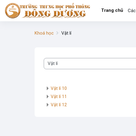
Chuyển tới nội dung chính
Trang chủ
Các
Khoá học
Vật lí
Danh mục khoá học
Vật lí 10
Vật lí 11
Vật lí 12