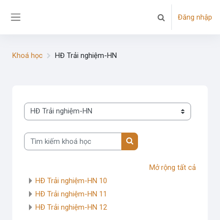
Chuyển tới nội dung chính
Đăng nhập
Chuyển đổi chọn tì
Bảng điều khiển cạnh
Khoá học
HĐ Trải nghiệm-HN
Danh mục khoá học
Tìm kiếm khoá học
Tìm kiếm khoá học
Mở rộng tất cả
HĐ Trải nghiệm-HN 10
HĐ Trải nghiệm-HN 11
HĐ Trải nghiệm-HN 12