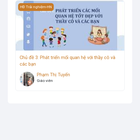
Hình ảnh khóa học Chủ đề 3: Phát triển mối quan hệ với thầ
HĐ Trải nghiệm-HN
Chủ đề 3: Phát triển mối quan hệ với thầy cô và
các bạn
Phạm Thị Tuyến
Giáo viên