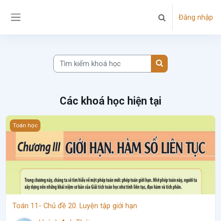
Chuyển tới nội dung chính
Đăng nhập
Chuyển đổi chọn tì
Bảng điều khiển cạnh
Tìm kiếm khoá học
Tìm kiếm khoá học
Các khoá học hiện tại
Hình ảnh khóa học Toán 11- Chủ đề 20. Luyện tập giới hạn
Toán học
Toán 11- Chủ đề 20. Luyện tập giới hạn